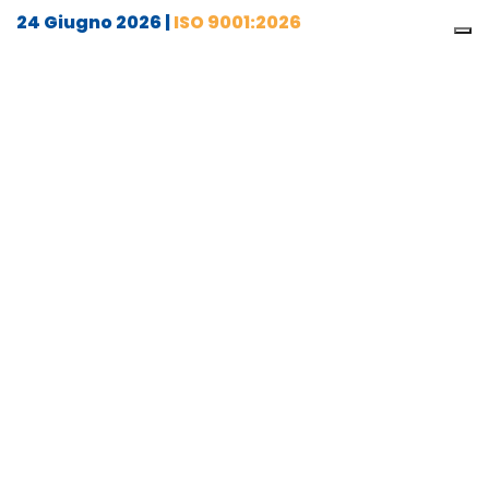
24 Giugno 2026
|
ISO 9001:2026
Come smettere di navigare a
vista nella tua PMI: oltre la ISO
9001 di facciata
Negli ultimi anni, la parola d'ordine per ogni
imprenditore e manager è stata una sola:
resilienza. Ci è stato detto in ogni modo che le
aziende devo…